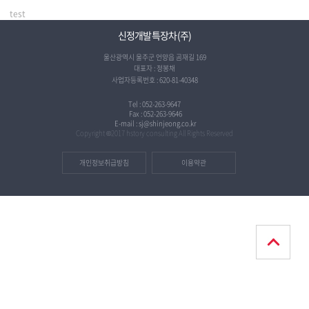
test
신정개발특장차(주)
울산광역시 울주군 언양읍 곰재길 169
대표자 : 정봉채
사업자등록번호 : 620-81-40348
Tel : 052-263-9647
Fax : 052-263-9646
E-mail : sj@shinjeong.co.kr
Copyright ©2017 hstory consulting All Rights Reserved
개인정보취급방침
이용약관