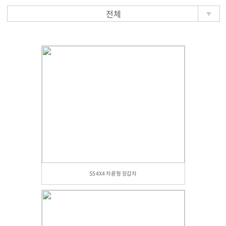
전체
S5 4X4 차륜형 장갑차