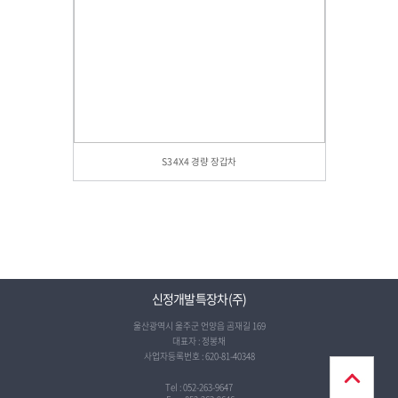
S3 4X4 경량 장갑차
신정개발특장차(주)
울산광역시 울주군 언양읍 곰재길 169
대표자 : 정봉채
사업자등록번호 : 620-81-40348
Tel : 052-263-9647